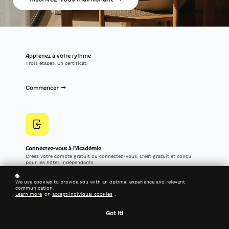
Apprenez à votre rythme
Trois étapes. Un certificat.
Commencer
Connectez-vous à l'Académie
Créez votre compte gratuit ou connectez-vous. C'est gratuit et conçu
pour les hôtes indépendants.
We use cookies to provide you with an optimal experience and relevant
communication.
Learn more
or
accept individual cookies
.
Got it!
Inscrivez-vous à vos cours
Choisissez parmi des cours dispensés par des experts sur la stratégie