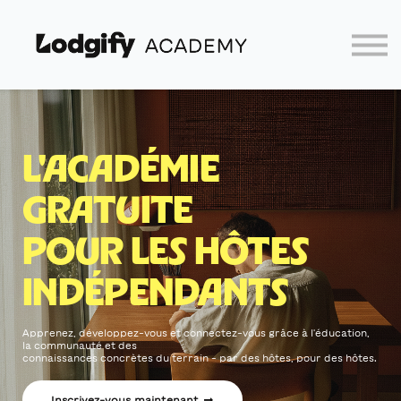
Accueil
Connexion
Partenaires
Lodgify
L'ACADÉMIE
GRATUITE
POUR LES HÔTES
INDÉPENDANTS
Apprenez, développez-vous et connectez-vous grâce à l'éducation,
la communauté et des
connaissances concrètes du terrain – par des hôtes, pour des hôtes.
Inscrivez-vous maintenant